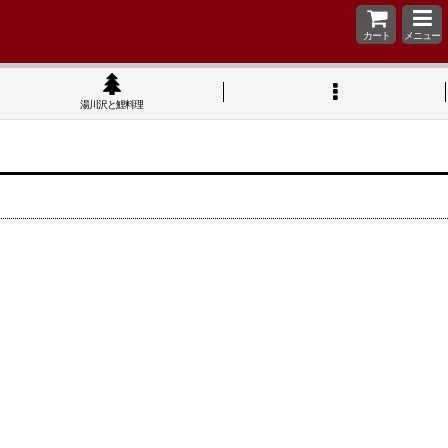
カート
メニュー
湯川沢と鯉料理