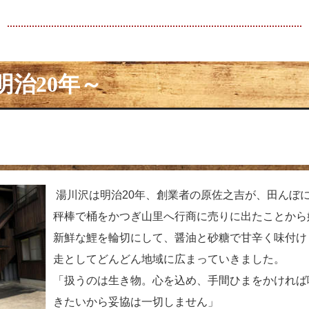
治20年～
湯川沢は明治20年、創業者の原佐之吉が、田んぼ
秤棒で桶をかつぎ山里へ行商に売りに出たことから
新鮮な鯉を輪切にして、醤油と砂糖で甘辛く味付け
走としてどんどん地域に広まっていきました。
「扱うのは生き物。心を込め、手間ひまをかければ
きたいから妥協は一切しません」