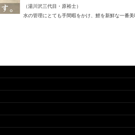
（湯川沢三代目・原裕士）
水の管理にとても手間暇をかけ、鯉を新鮮な一番美