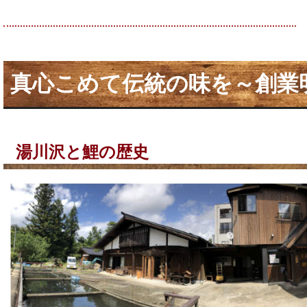
真心こめて伝統の味を～創業明
湯川沢と鯉の歴史